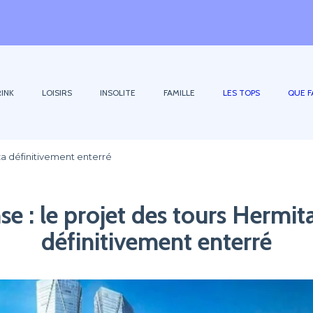
INK
LOISIRS
INSOLITE
FAMILLE
LES TOPS
QUE F
za définitivement enterré
se : le projet des tours Hermit
définitivement enterré