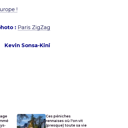
Europe !
photo :
Paris ZigZag
Kevin Sonsa-Kini
lage
Ces péniches
ommé
rennaises où l'on vit
ays-
(presque) toute sa vie