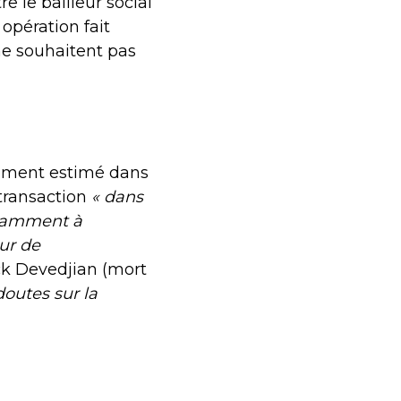
 le bailleur social
opération fait
 ne souhaitent pas
lement estimé dans
 transaction
« dans
otamment à
eur de
ick Devedjian (mort
doutes sur la