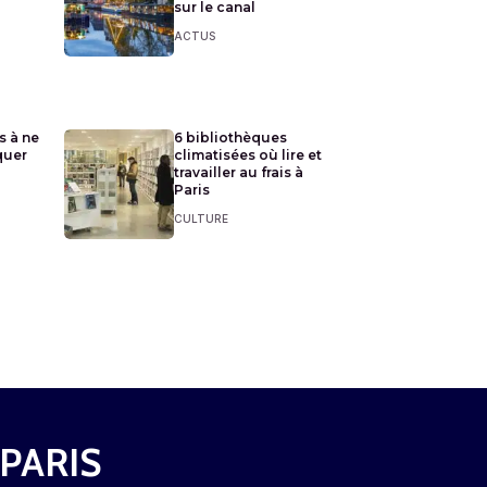
sur le canal
ACTUS
s à ne
6 bibliothèques
quer
climatisées où lire et
travailler au frais à
Paris
CULTURE
 PARIS