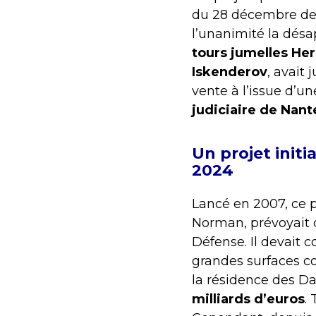
du 28 décembre dern
l’unanimité la dés
tours jumelles He
Iskenderov
, avait
vente à l’issue d’u
judiciaire de Nant
Un projet init
2024
Lancé en 2007, ce p
Norman, prévoyait d
Défense. Il devait 
grandes surfaces c
la résidence des Da
milliards d’euros
.