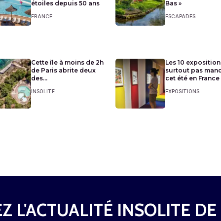
étoiles depuis 50 ans
Bas »
FRANCE
ESCAPADES
Cette île à moins de 2h
Les 10 exposition
de Paris abrite deux
surtout pas man
des...
cet été en France
INSOLITE
EXPOSITIONS
Z L'ACTUALITÉ INSOLITE DE