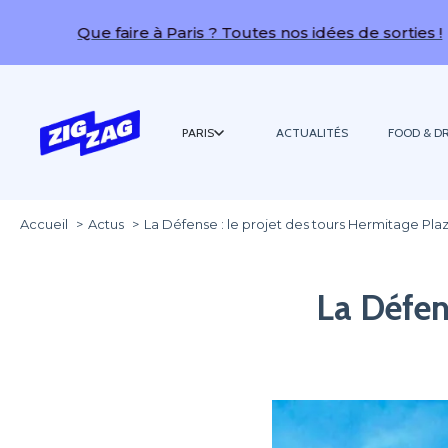
Que faire à Paris ? Toutes nos idées de sorties !
PARIS
ACTUALITÉS
FOOD & DR
Accueil
Actus
La Défense : le projet des tours Hermitage Pla
La Défen