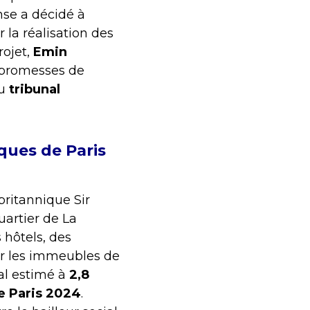
nse a décidé à
 la réalisation des
rojet,
Emin
s promesses de
du
tribunal
ques de Paris
britannique Sir
uartier de La
 hôtels, des
er les immeubles de
tal estimé à
2,8
e Paris 2024
.