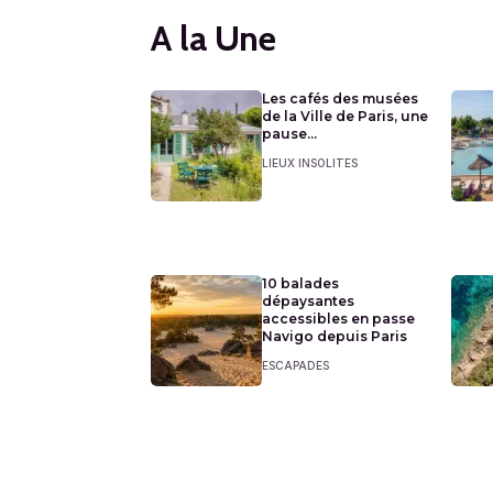
A la Une
Les cafés des musées
de la Ville de Paris, une
pause...
LIEUX INSOLITES
10 balades
dépaysantes
accessibles en passe
Navigo depuis Paris
ESCAPADES