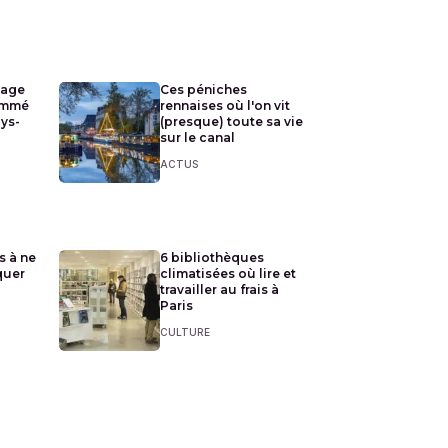
lage
Ces péniches
ommé
rennaises où l'on vit
ays-
(presque) toute sa vie
sur le canal
ACTUS
s à ne
6 bibliothèques
quer
climatisées où lire et
travailler au frais à
Paris
CULTURE