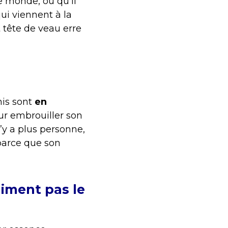
e monde, où qu’il
qui viennent à la
t tête de veau erre
is sont
en
our embrouiller son
n’y a plus personne,
arce que son
raiment pas le