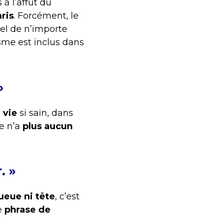
 à l’affût du
ris
. Forcément, le
el de n’importe
isme est inclus dans
»
 vie
si sain, dans
e n’a
plus aucun
. »
ueue ni tête
, c’est
e
phrase de