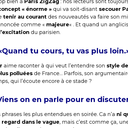
rop bien à
Paris ZigZag
: nos lecteurs sont toujours
concept « énorme »
qui va soit-disant
secouer Pa
se
tenir au courant
des nouveautés va faire son mi
annoncée comme «
majeure
« . Et quand un anglic
l’excitation
du parisien.
«Quand tu cours, tu vas plus loin.
r
aime raconter à qui veut l’entendre son
style de
lus polluées
de France… Parfois, son argumentair
s, qui l’écoute encore à ce stade ?
Viens on en parle pour en discuter
 phrases les plus entendues en soirée. Ca n’a
ni q
n
regard dans le vague
, mais c’est comme ça, un