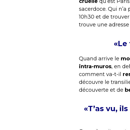
cruelle
qu’est Pari
sacerdoce. Qui n’a
10h30 et de trouver
trouve une adresse
«Le 
Quand arrive le
mo
intra-muros
, en de
comment va-t-il
ren
découvre le transi
découverte et de
b
«T’as vu, il