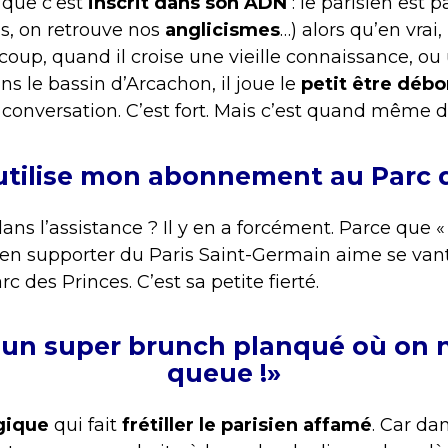
 que c’est
inscrit dans son ADN
: le parisien est 
ns, on retrouve nos
anglicismes
…) alors qu’en vrai,
coup, quand il croise une vieille connaissance, ou
ns le bassin d’Arcachon, il joue le
petit être déb
conversation. C’est fort. Mais c’est quand même d
’utilise mon abonnement au Parc d
ans l’assistance ? Il y en a forcément. Parce que 
sien supporter du Paris Saint-Germain aime se van
c des Princes. C’est sa petite fierté.
é un super brunch planqué où on ne
queue !»
gique
qui fait
frétiller le parisien affamé
. Car da