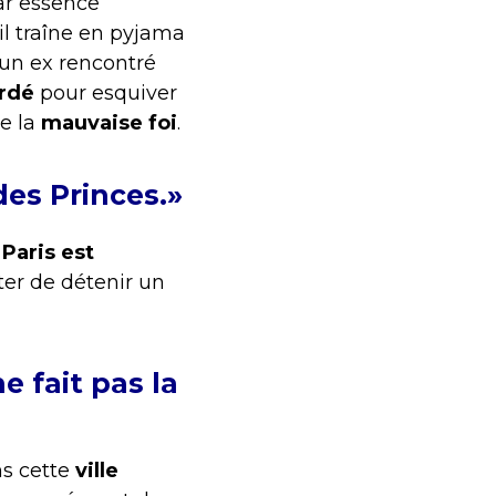
par essence
 il traîne en pyjama
 un ex rencontré
ordé
pour esquiver
e la
mauvaise foi
.
es Princes.»
«
Paris est
ter de détenir un
 fait pas la
ns cette
ville