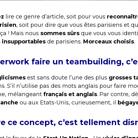
ez
lire ce genre d’article, soit pour vous
reconnaîtr
arisien
, soit pour dire que vous êtes parisiens et q
a ! Mais nous
sommes sûrs
que vous vous identi
 insupportables
de parisiens.
Morceaux choisis
.
erwork faire un teambuilding, c’e
licismes
est sans doute l’une des plus
grosses t
s. S’il n’utilise pas des mots anglais pour faire mo
me, mélangeant
français et anglais
. Par contre, d
manche
ou aux Etats-Unis, curieusement, il
bégay
re ce concept, c’est tellement disru