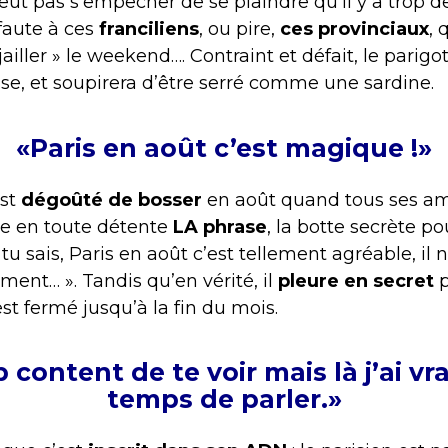
peut pas s’empêcher de se plaindre qu’il y a trop d
 faute à ces
franciliens
, ou pire,
ces provinciaux
, 
jailler » le weekend…. Contraint et défait, le parigo
sse, et soupirera d’être serré comme une sardine.
«Paris en août c’est magique !»
est
dégoûté de bosser
en août quand tous ses am
ine en toute détente
LA phrase
, la botte secrète p
 sais, Paris en août c’est tellement agréable, il 
rement… ». Tandis qu’en vérité, il
pleure en secret
p
st fermé jusqu’à la fin du mois.
 content de te voir mais là j’ai v
temps de parler.»