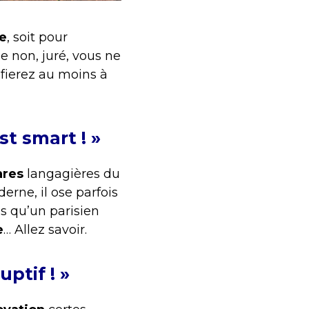
e
, soit pour
ue non, juré, vous ne
fierez au moins à
st smart ! »
ares
langagières du
derne, il ose parfois
ès qu’un parisien
e
… Allez savoir.
ptif ! »