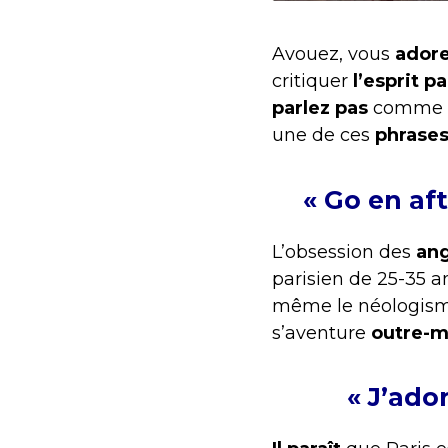
Avouez, vous
ador
critiquer
l’esprit p
parlez pas
comme ç
une de ces
phrases
« Go en aft
L’obsession des
ang
parisien de 25-35 an
même le néologis
s’aventure
outre-
« J’ado