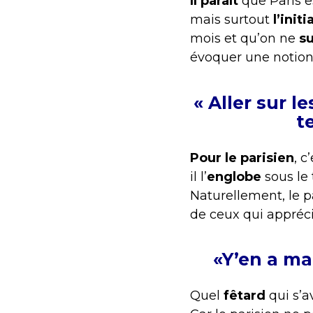
Il paraît
que Paris es
mais surtout
l’init
mois et qu’on ne
s
évoquer une notio
« Aller sur 
t
Pour le parisien
, c
il l’
englobe
sous le 
Naturellement, le p
de ceux qui appréc
«Y’en a ma
Quel
fêtard
qui s’a