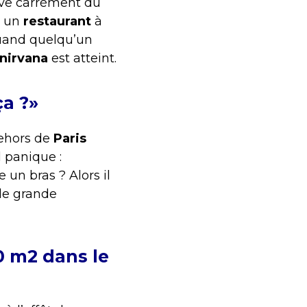
ève carrément du
t un
restaurant
à
quand quelqu’un
nirvana
est atteint.
ça ?»
dehors de
Paris
l panique :
e un bras ? Alors il
de grande
0 m2 dans le