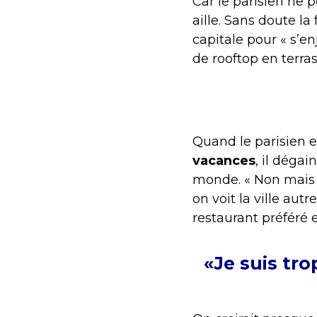
Car le parisien ne 
aille. Sans doute la
capitale pour « s’en
de rooftop en terra
Quand le parisien 
vacances
, il déga
monde. « Non mais tu
on voit la ville aut
restaurant préféré e
«Je suis trop