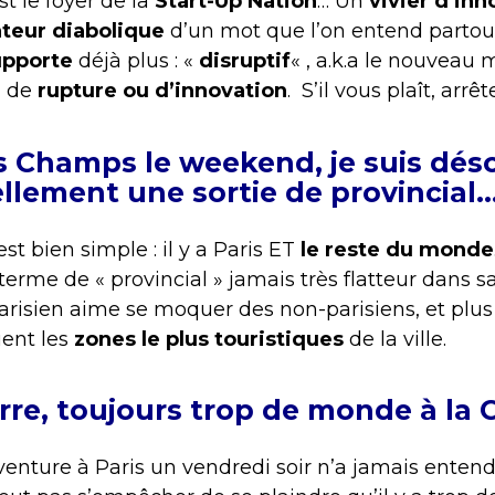
t le foyer de la
Start-Up Nation
… Un
vivier d’inn
iateur diabolique
d’un mot que l’on entend partou
upporte
déjà plus : «
disruptif
« , a.k.a le nouveau 
n de
rupture ou d’innovation
. S’il vous plaît, arrê
les Champs le weekend, je suis déso
ellement une sortie de provincial…
’est bien simple : il y a Paris ET
le reste du monde
terme de « provincial » jamais très flatteur dans 
arisien aime se moquer des non-parisiens, et plus
ient les
zones le plus touristiques
de la ville.
rre, toujours trop de monde à la
venture à Paris un vendredi soir n’a jamais enten