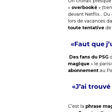
On croirait presque
«
overbooké
» (tie
devant Netflix… Du 
lors de vacances da
toute tentative
de 
«Faut que j
Des fans du PSG
d
magique
» le pari
abonnement
au Par
«J’ai trouv
C’est la
phrase ma