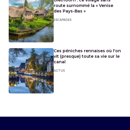
Giethoorn : ce village sans
route surnommé la « Venise
des Pays-Bas »
ESCAPADES
Ces péniches rennaises où l'on
vit (presque) toute sa vie sur le
canal
ACTUS