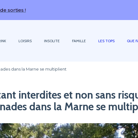
es !
INK
LOISIRS
INSOLITE
FAMILLE
LES TOPS
QUE F
gnades dans la Marne se multiplient
ant interdites et non sans risqu
nades dans la Marne se multip