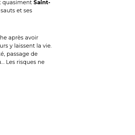
st quasiment
Saint-
 sauts et ses
che après avoir
s y laissent la vie.
té, passage de
u… Les risques ne