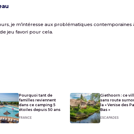
eau
urs, je m’intéresse aux problématiques contemporaines à t
de jeu favori pour cela.
Pourquoi tant de
Giethoorn : ce vil
familles reviennent
sans route surn
dans ce camping 5
la « Venise des P
étoiles depuis 50 ans
Bas »
FRANCE
ESCAPADES