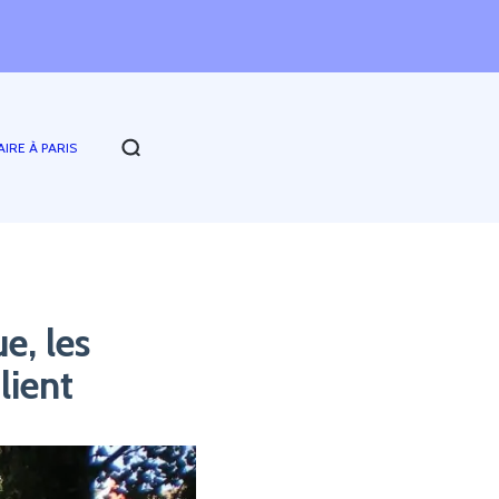
AIRE À PARIS
e, les
lient