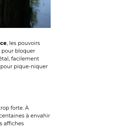
ice
, les pouvoirs
s pour bloquer
étal, facilement
s pour pique-niquer
rop forte. À
 centaines à envahir
s affiches