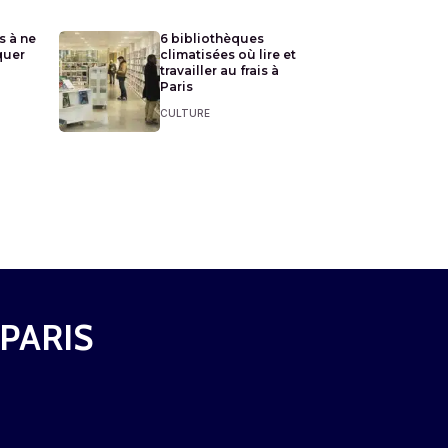
s à ne
6 bibliothèques
quer
climatisées où lire et
travailler au frais à
Paris
CULTURE
 PARIS