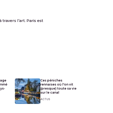
ravers l’art. Paris est
lage
Ces péniches
ommé
rennaises où l'on vit
ays-
(presque) toute sa vie
sur le canal
ACTUS