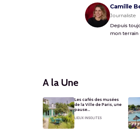
Camille B
Journaliste
Depuis toujo
mon terrain 
A la Une
Les cafés des musées
de la Ville de Paris, une
pause...
LIEUX INSOLITES