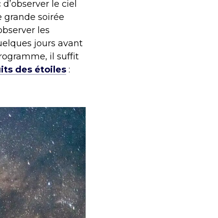
 d’observer le ciel
e grande soirée
observer les
quelques jours avant
rogramme, il suffit
its des étoiles
: