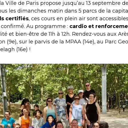
la Ville de Paris propose jusqu’au 13 septembre d
ous les dimanches matin dans 5 parcs de la capita
s certifiés
, ces cours en plein air sont accessible
f confirmé. Au programme :
cardio et renforceme
lité et bien-être de 11h à 12h. Rendez-vous aux Arè
 (9e), sur le parvis de la MPAA (14e), au Parc Geo
elagh (16e) !