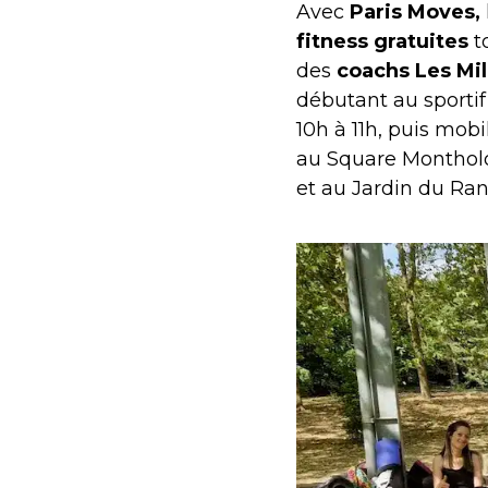
Avec
Paris Moves,
fitness gratuites
t
des
coachs Les Mill
débutant au sporti
10h à 11h, puis mobi
au Square Montholon
et au Jardin du Ran