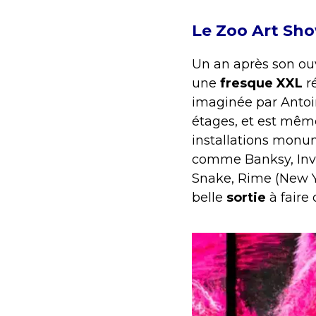
Le Zoo Art Sh
Un an après son ou
une
fresque XXL
r
imaginée par Antoi
étages, et est mê
installations monu
comme Banksy, Inv
Snake, Rime (New Yo
belle
sortie
à faire 