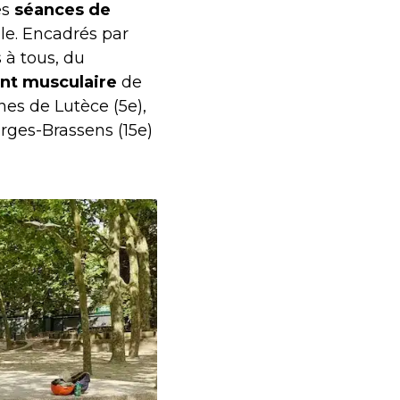
es
séances de
le. Encadrés par
s à tous, du
nt musculaire
de
nes de Lutèce (5e),
rges-Brassens (15e)