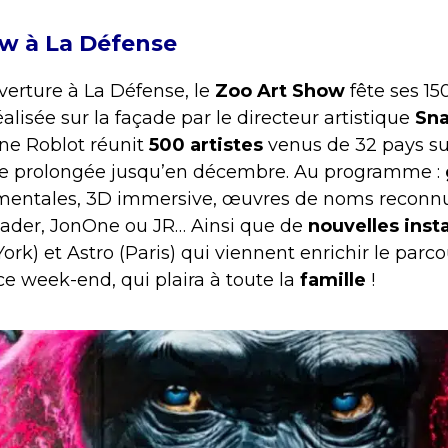
ow à La Défense
verture à La Défense, le
Zoo Art Show
fête ses 15
éalisée sur la façade par le directeur artistique
Sn
ne Roblot réunit
500 artistes
venus de 32 pays su
me prolongée jusqu’en décembre. Au programme :
mentales, 3D immersive, œuvres de noms reconnus
ader, JonOne ou JR… Ainsi que de
nouvelles insta
rk) et Astro (Paris) qui viennent enrichir le parco
ce week-end, qui plaira à toute la
famille
!