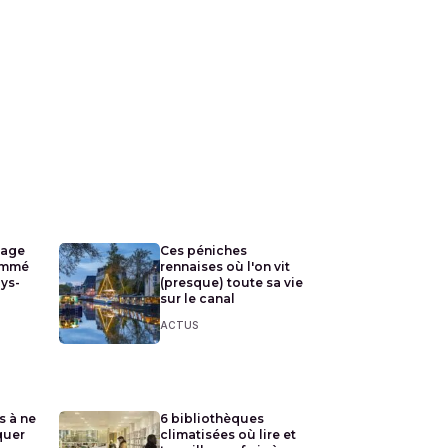
lage
Ces péniches
ommé
rennaises où l'on vit
ays-
(presque) toute sa vie
sur le canal
ACTUS
s à ne
6 bibliothèques
quer
climatisées où lire et