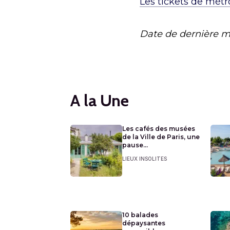
Les tickets de métro
Date de dernière m
A la Une
Les cafés des musées
de la Ville de Paris, une
pause...
LIEUX INSOLITES
10 balades
dépaysantes