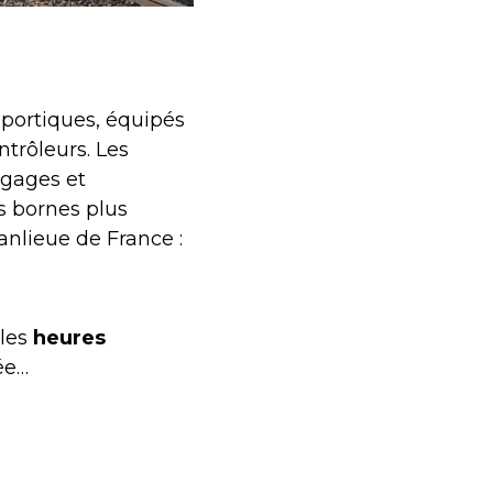
 portiques, équipés
ntrôleurs. Les
agages et
s bornes plus
banlieue de France :
 les
heures
ée…