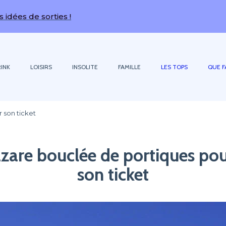
ties !
INK
LOISIRS
INSOLITE
FAMILLE
LES TOPS
QUE F
 son ticket
zare bouclée de portiques pou
son ticket