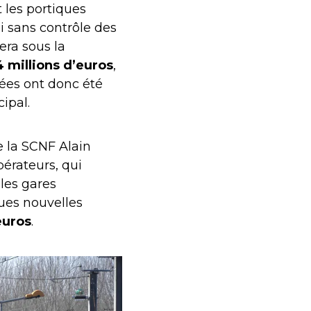
 les portiques
i sans contrôle des
era sous la
 millions d’euros
,
ées ont donc été
ipal.
e la SCNF Alain
pérateurs, qui
les gares
ques nouvelles
euros
.