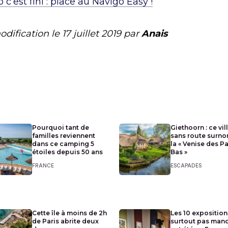
 c’est fini : place au Navigo Easy !
odification le
17 juillet 2019
par
Anais
Pourquoi tant de
Giethoorn : ce vil
familles reviennent
sans route surn
dans ce camping 5
la « Venise des P
étoiles depuis 50 ans
Bas »
FRANCE
ESCAPADES
Cette île à moins de 2h
Les 10 exposition
de Paris abrite deux
surtout pas man