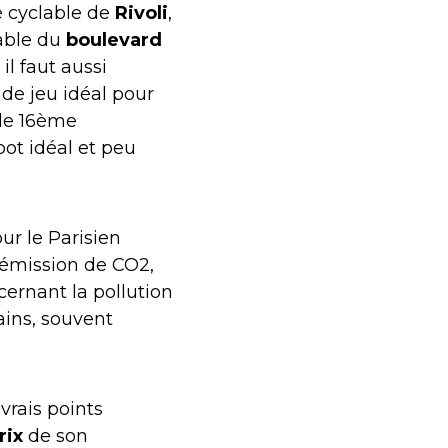
te cyclable de
Rivoli
,
lable du
boulevard
il faut aussi
n de jeu idéal pour
le 16ème
pot idéal et peu
our le Parisien
e émission de CO2,
cernant la pollution
rains, souvent
vrais points
rix
de son