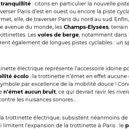
e
tranquillité
: citons en particulier la nouvelle pis
verser Paris d’est en ouest ou encore la piste cyc
rmet, elle, de traverser Paris du nord au sud. Enfin, 
lle avenue du monde, les
Champs-Elysées
, terrai
rottinettes. Les
voies de berge
, notamment dans 
rent également de longues pistes cyclables : un s
ttinette électrique représente l’accessoire idoine p
ilité écolo
: la trottinette n’émet en effet aucun
e symbole par excellence de la mobilité douce ! Con
te
n’émet aucun bruit
, ce qui devrait ravir les rive
contre les nuisances sonores…
la trottinette électrique, subsistent néanmoins de 
imitent l’expansion de la trottinette à Paris : le
p