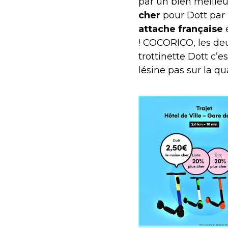
par un bien meilleu
cher
pour Dott par 
attache française
e
! COCORICO, les deu
trottinette Dott c’e
lésine pas sur la qua