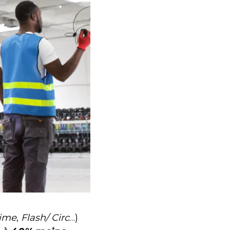
ime
,
Flash/ Circ
…)