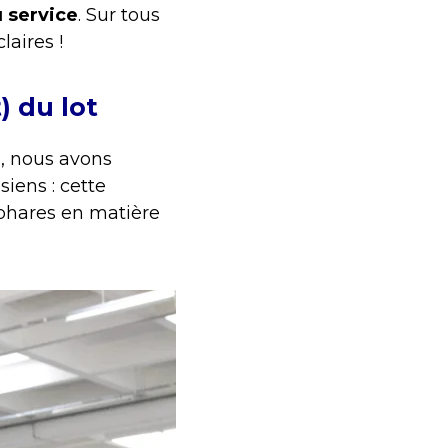
 service
. Sur tous
aires !
) du lot
s, nous avons
iens : cette
 phares en matière