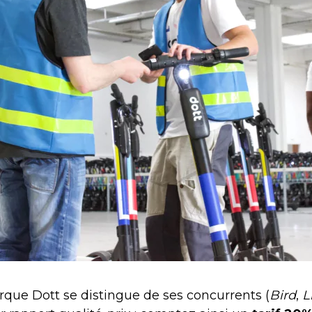
rque Dott se distingue de ses concurrents (
Bird
,
L