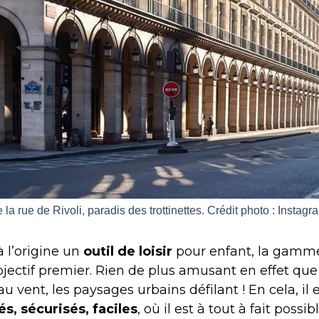
 la rue de Rivoli, paradis des trottinettes. Crédit photo : Insta
 à l’origine un
outil de loisir
pour enfant, la gamme
jectif premier. Rien de plus amusant en effet que
au vent, les paysages urbains défilant ! En cela, il 
és, sécurisés, faciles
, où il est à tout à fait possib