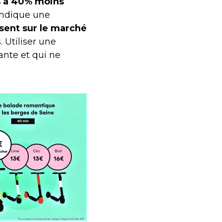
% à 40% moins
endique une
sent sur le marché
 Utiliser une
ante et qui ne