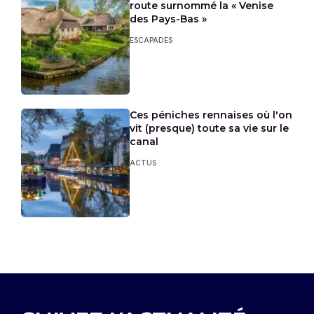
route surnommé la « Venise
des Pays-Bas »
ESCAPADES
Ces péniches rennaises où l'on
vit (presque) toute sa vie sur le
canal
ACTUS