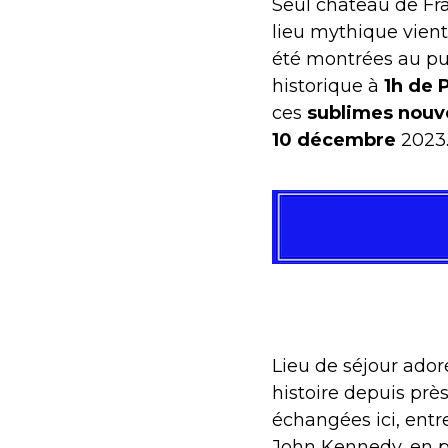
Seul château de Fr
lieu mythique vient
été montrées au pu
historique à
1h de 
ces
sublimes nouv
10 décembre
2023
Lieu de séjour ado
histoire depuis prè
échangées ici, entr
John Kennedy, en p