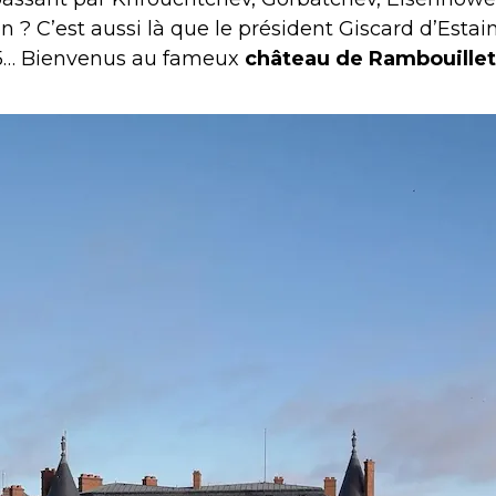
 ? C’est aussi là que le président Giscard d’Estai
5… Bienvenus au fameux
château de Rambouillet