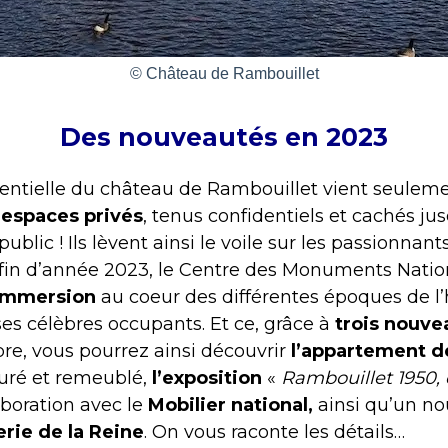
© Château de Rambouillet
Des nouveautés en 2023
dentielle du château de Rambouillet vient seuleme
s
espaces privés
, tenus confidentiels et cachés jus
blic ! Ils lèvent ainsi le voile sur les passionnant
e fin d’année 2023, le Centre des Monuments Nati
immersion
au coeur des différentes époques de l’
es célèbres occupants. Et ce, grâce à
trois
nouve
re, vous pourrez ainsi découvrir
l’appartement d
uré et remeublé,
l’exposition
«
Rambouillet 1950, 
aboration avec le
Mobilier national,
ainsi qu’un n
erie de la Reine
. On vous raconte les détails…