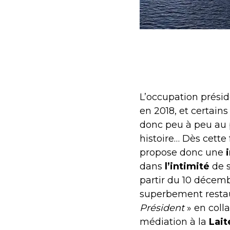
L’occupation prési
en 2018, et certain
donc peu à peu au pu
histoire… Dès cett
propose donc une
dans
l’intimité
de s
partir du 10 décemb
superbement resta
Président
» en coll
médiation à la
Lait