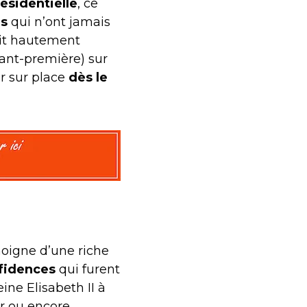
résidentielle
, ce
es
qui n’ont jamais
oit hautement
vant-première) sur
ir sur place
dès le
moigne d’une riche
fidences
qui furent
reine Elisabeth II à
r ou encore