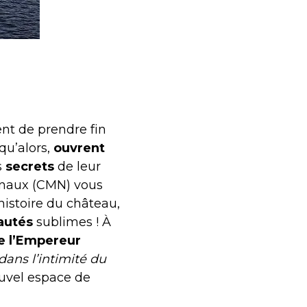
nt de prendre fin
qu’alors,
ouvrent
s
secrets
de leur
onaux (CMN) vous
histoire du château,
autés
sublimes ! À
e l’Empereur
dans l’intimité du
ouvel espace de