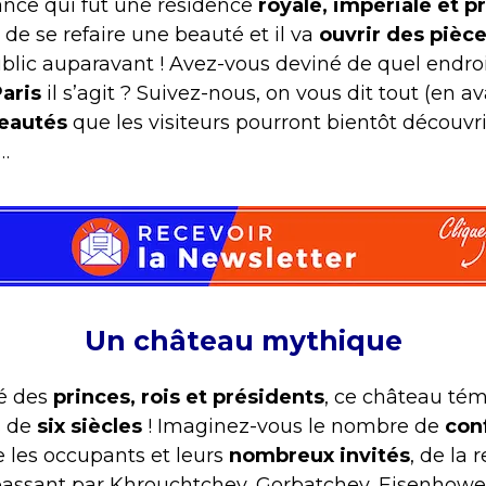
ance qui fut une résidence
royale, impériale et p
 de se refaire une beauté et il va
ouvrir des pièc
blic auparavant ! Avez-vous deviné de quel endr
Paris
il s’agit ? Suivez-nous, on vous dit tout (en a
eautés
que les visiteurs pourront bientôt découvr
…
Un château mythique
ré des
princes, rois et présidents
, ce château té
s de
six siècles
! Imaginez-vous le nombre de
con
e les occupants et leurs
nombreux invités
, de la 
assant par Khrouchtchev, Gorbatchev, Eisenhowe