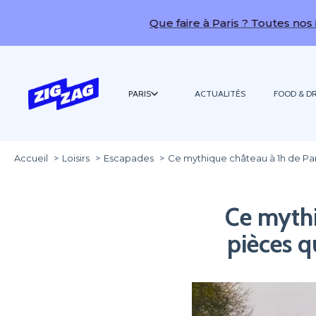
Que faire à Paris ? Toutes nos idées de sorti
PARIS
ACTUALITÉS
FOOD & DR
Accueil
Loisirs
Escapades
Ce mythique château à 1h de Pari
Ce mythi
pièces q