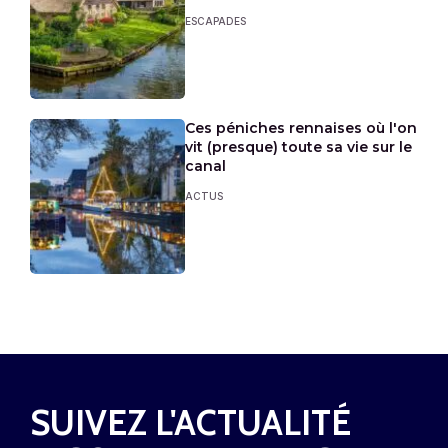
ESCAPADES
Ces péniches rennaises où l'on
vit (presque) toute sa vie sur le
canal
ACTUS
SUIVEZ L'ACTUALITÉ