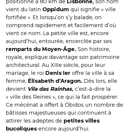
positionné à 80 km de
Lisbonne,
son nom
vient du latin
Oppidum
qui signifie « ville
fortifiée ». Et lorsqu’on s’y balade, on
comprend rapidement et facilement d’où
vient ce nom. La petite ville est, encore
aujourd’hui, entourée, encerclée par ses
remparts du Moyen-Âge.
Son histoire,
royale, explique davantage son patrimoine
architectural. Au XIIIe siècle, pour leur
mariage, le roi
Denis Ier
offre la ville à sa
femme,
Élisabeth d’Aragon.
Dès lors, elle
devient
Vila das Rainhas
,
c’est-à-dire la
« ville des Reines », ce qui la fait prospérer.
Ce mécénat a offert à Óbidos un nombre de
bâtisses majestueuses qui continuent à
attirer les adeptes de
petites villes
bucoliques
encore aujourd’hui.