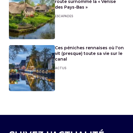
route surnommé la « Venise
des Pays-Bas »
ESCAPADES
Ces péniches rennaises où l'on
vit (presque) toute sa vie sur le
canal
ACTUS