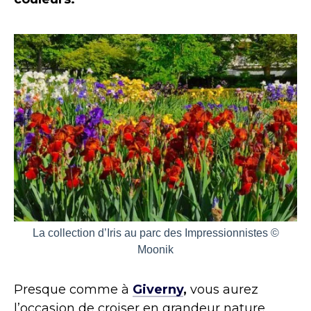
La collection d’Iris au parc des Impressionnistes ©
Moonik
Presque comme à
Giverny
,
vous aurez
l’occasion de croiser en grandeur nature