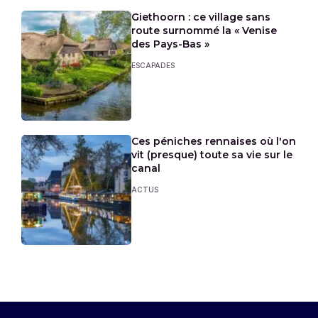
Giethoorn : ce village sans
route surnommé la « Venise
des Pays-Bas »
ESCAPADES
Ces péniches rennaises où l'on
vit (presque) toute sa vie sur le
canal
ACTUS