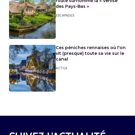
route surnommé la « Venise
des Pays-Bas »
ESCAPADES
Ces péniches rennaises où l'on
vit (presque) toute sa vie sur le
canal
ACTUS