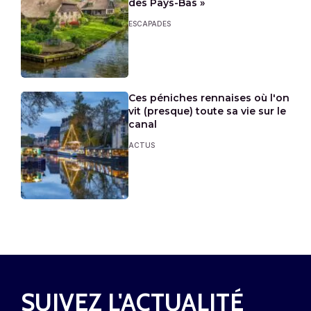
des Pays-Bas »
ESCAPADES
Ces péniches rennaises où l'on
vit (presque) toute sa vie sur le
canal
ACTUS
SUIVEZ L'ACTUALITÉ