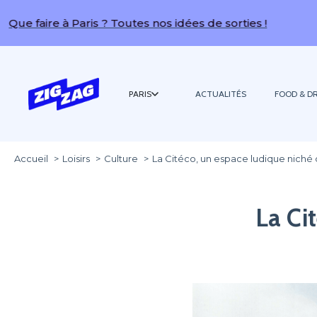
ire à Paris ? Toutes nos idées de sorties !
PARIS
ACTUALITÉS
FOOD & DR
Accueil
Loisirs
Culture
La Citéco, un espace ludique niché 
La Ci