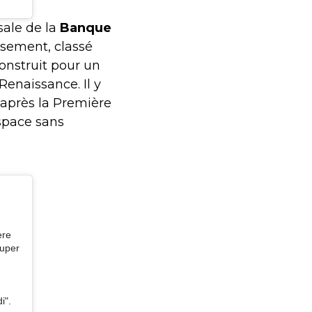
sale de la
Banque
ssement, classé
construit pour un
Renaissance. Il y
 après la Première
espace sans
ère
super
i".