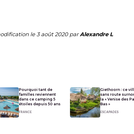
odification le
3 août 2020
par
Alexandre L
Pourquoi tant de
Giethoorn : ce vil
familles reviennent
sans route surn
dans ce camping 5
la « Venise des P
étoiles depuis 50 ans
Bas »
FRANCE
ESCAPADES