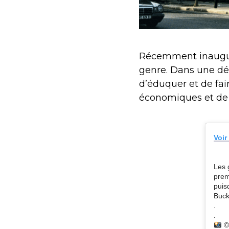
Récemment inauguré
genre. Dans une dém
d’éduquer et de fa
économiques et de 
Voir
Les 
prem
puis
Buck
.
.
©