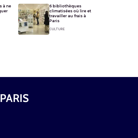
s à ne
6 bibliothèques
quer
climatisées où lire et
travailler au frais à
Paris
CULTURE
 PARIS