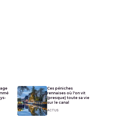
lage
Ces péniches
ommé
rennaises où l'on vit
ays-
(presque) toute sa vie
sur le canal
ACTUS