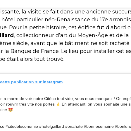
sante, la visite se fait dans une ancienne succur
 hôtel particulier néo-Renaissance du 17e arrondi
. Pour la petite histoire, cet édifice fut d’abord 
llard
, collectionneur d’art du Moyen-Âge et de la 
19ème siècle, avant que le bâtiment ne soit racheté
 la Banque de France. Le lieu pour installer cet 
e était alors tout trouvé.
 cette publication sur Instagram
n a marre de voir notre Citéco tout vide, vous nous manquez ! On esp
oir rouvrir très vite nos portes
En attendant, on vous souhaite une 
aine
eco #citedeleconomie #hotelgaillard #onahate #bonnesemaine #bonlund