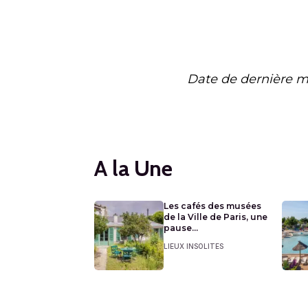
Date de dernière m
A la Une
Les cafés des musées
de la Ville de Paris, une
pause...
LIEUX INSOLITES