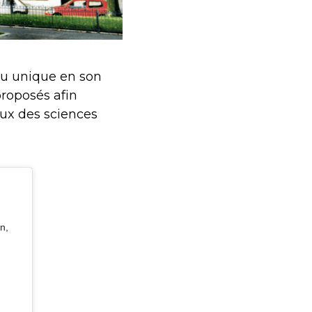
eu unique en son
proposés afin
aux des sciences
n,