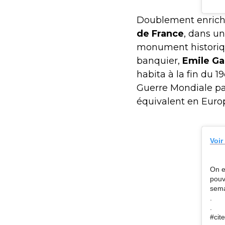
Doublement enrichis
de France
, dans un
monument historique
banquier,
Emile Gai
habita à la fin du 
Guerre Mondiale par
équivalent en Europ
Voir
On e
pouv
sem
.
.
#cit