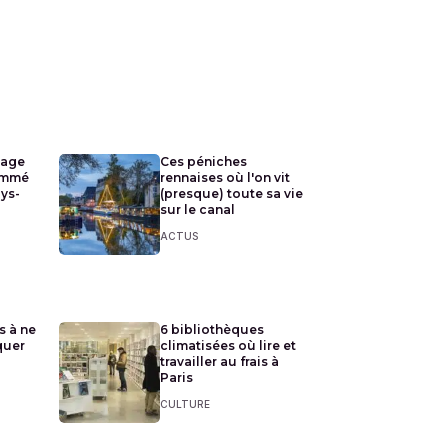
lage
Ces péniches
ommé
rennaises où l'on vit
ays-
(presque) toute sa vie
sur le canal
ACTUS
s à ne
6 bibliothèques
quer
climatisées où lire et
travailler au frais à
Paris
CULTURE