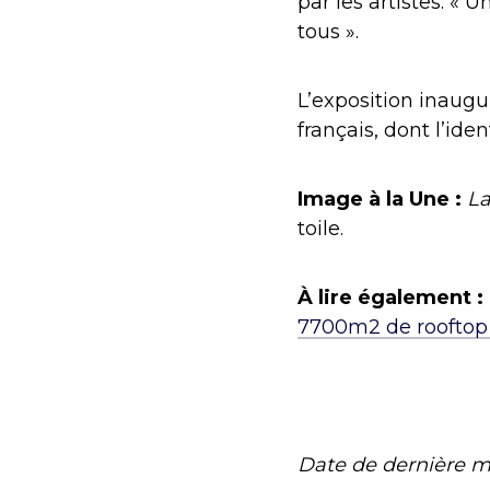
par les artistes. « 
tous ».
L’exposition inaugu
français, dont l’ide
Image à la Une :
La
toile.
À lire également :
7700m2 de rooftop 
Date de dernière m