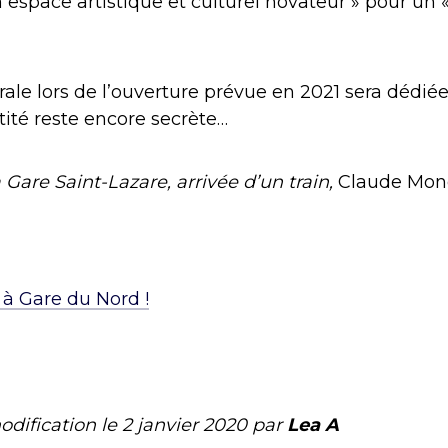
Un espace artistique et culturel novateur » pour un «
rale lors de l’ouverture prévue en 2021 sera dédié
ntité reste encore secrète…
 Gare Saint-Lazare, arrivée d’un train,
Claude Monet
à Gare du Nord !
odification le
2 janvier 2020
par
Lea A