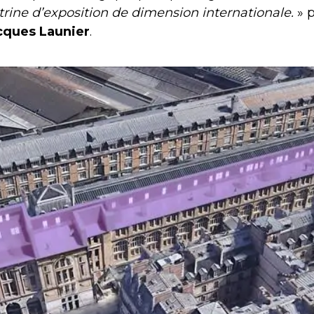
itrine d’exposition de dimension internationale.
» p
cques Launier
.