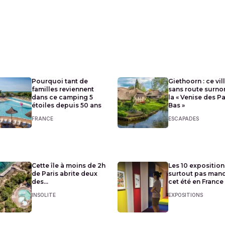
Pourquoi tant de
Giethoorn : ce vil
familles reviennent
sans route surn
dans ce camping 5
la « Venise des P
étoiles depuis 50 ans
Bas »
FRANCE
ESCAPADES
Cette île à moins de 2h
Les 10 exposition
de Paris abrite deux
surtout pas man
des...
cet été en France
INSOLITE
EXPOSITIONS