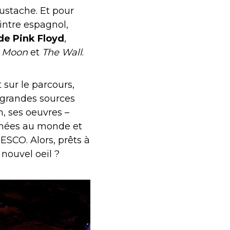
ustache. Et pour
eintre espagnol,
de Pink Floyd
,
e Moon
et
The Wall
.
 sur le parcours,
s grandes sources
n, ses oeuvres –
lamées au monde et
ESCO. Alors, prêts à
 nouvel oeil ?