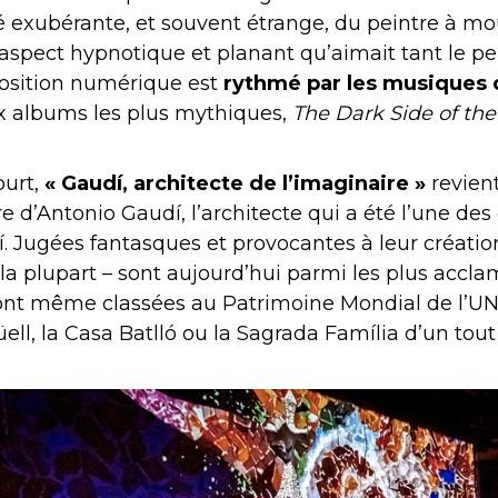
é exubérante, et souvent étrange, du peintre à mo
aspect hypnotique et planant qu’aimait tant le p
position numérique est
rythmé par les musiques 
ux albums les plus mythiques,
The Dark Side of th
urt,
« Gaudí, architecte de l’imaginaire »
revient
ère d’Antonio Gaudí, l’architecte qui a été l’une de
lí. Jugées fantasques et provocantes à leur créatio
la plupart – sont aujourd’hui parmi les plus acc
sont même classées au Patrimoine Mondial de l’UN
ell, la Casa Batlló ou la Sagrada Família d’un tout