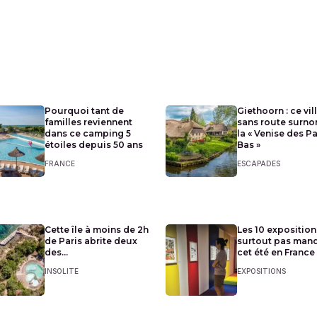
Pourquoi tant de
Giethoorn : ce vil
familles reviennent
sans route surn
dans ce camping 5
la « Venise des P
étoiles depuis 50 ans
Bas »
FRANCE
ESCAPADES
Cette île à moins de 2h
Les 10 exposition
de Paris abrite deux
surtout pas man
des...
cet été en France
INSOLITE
EXPOSITIONS