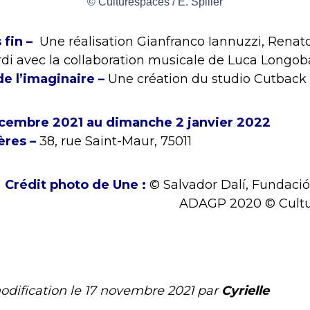
© Culturespaces / E. Spiller
s fin –
Une réalisation Gianfranco Iannuzzi, Renato
di avec la collaboration musicale de Luca Longob
de l’imaginaire –
Une création du studio Cutback
cembre 2021 au dimanche 2 janvier 2022
ères –
38, rue Saint-Maur, 75011
Crédit photo de Une :
© Salvador Dalí, Fundació
ADAGP 2020 © Culture
odification le
17 novembre 2021
par
Cyrielle