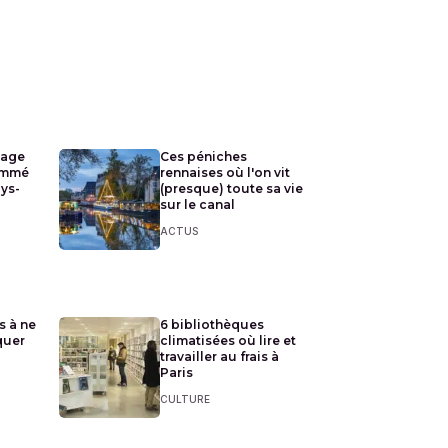
lage
Ces péniches
ommé
rennaises où l'on vit
ays-
(presque) toute sa vie
sur le canal
ACTUS
s à ne
6 bibliothèques
quer
climatisées où lire et
travailler au frais à
Paris
CULTURE