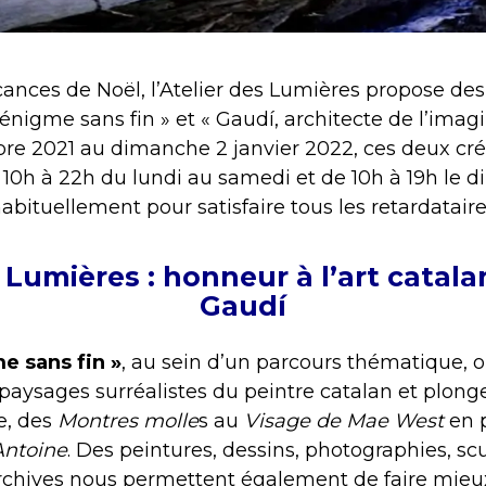
cances de Noël, l’Atelier des Lumières propose de
l’énigme sans fin » et « Gaudí, architecte de l’imagi
re 2021 au dimanche 2 janvier 2022, ces deux cr
 10h à 22h du lundi au samedi et de 10h à 19h le d
abituellement pour satisfaire tous les retardataire
 Lumières : honneur à l’art catala
Gaudí
me sans fin »
, au sein d’un parcours thématique, 
aysages surréalistes du peintre catalan et plong
te, des
Montres molle
s au
Visage de Mae West
en 
Antoine
. Des peintures, dessins, photographies, sc
archives nous permettent également de faire mie