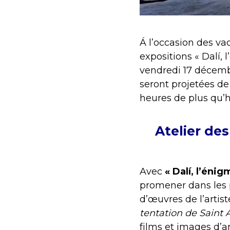
Á l’occasion des va
expositions « Dalí, 
vendredi 17 décemb
seront projetées de
heures de plus qu’h
Atelier des
Avec
« Dalí, l’énig
promener dans les p
d’œuvres de l’artis
tentation de Saint 
films et images d’