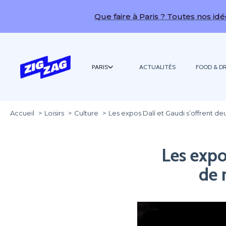
Que faire à Paris ? Toutes nos idées de sort
PARIS
ACTUALITÉS
FOOD & DR
Accueil
Loisirs
Culture
Les expos Dalí et Gaudi s’offrent de
Les expo
de 