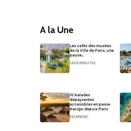
A la Une
Les cafés des musées
de la Ville de Paris, une
pause...
LIEUX INSOLITES
10 balades
dépaysantes
accessibles en passe
Navigo depuis Paris
ESCAPADES