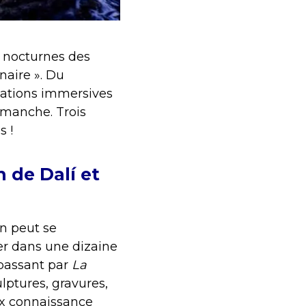
s nocturnes des
naire ». Du
éations immersives
imanche. Trois
s !
n de Dalí et
on peut se
er dans une dizaine
passant par
La
ulptures, gravures,
ux connaissance