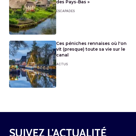
des Pays-Bas »
ESCAPADES
Ces péniches rennaises où l'on
vit (presque) toute sa vie sur le
canal
ACTUS
SUIVEZ L'ACTUALITÉ