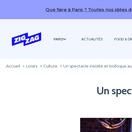
Que faire à Paris ? Toutes nos idées de sortie
PARIS
ACTUALITÉS
FOOD & DR
Accueil
Loisirs
Culture
Un spectacle insolite et loufoque a
Un spect