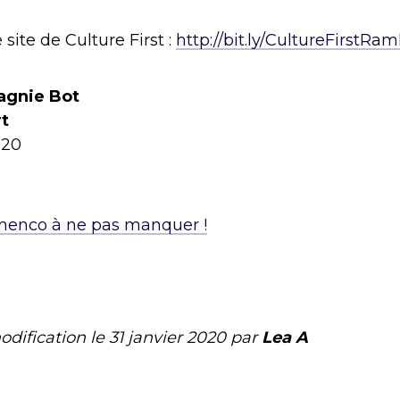
 site de Culture First :
http://bit.ly/CultureFirstRa
agnie Bot
t
020
menco à ne pas manquer !
odification le
31 janvier 2020
par
Lea A