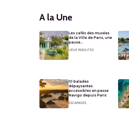
A la Une
Les cafés des musées
de la Ville de Paris, une
pause...
LIEUX INSOLITES
10 balades
dépaysantes
accessibles en passe
Navigo depuis Paris
ESCAPADES