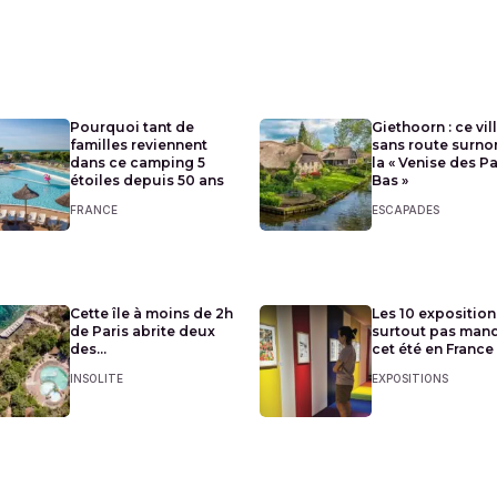
Pourquoi tant de
Giethoorn : ce vil
familles reviennent
sans route surn
dans ce camping 5
la « Venise des P
étoiles depuis 50 ans
Bas »
FRANCE
ESCAPADES
Cette île à moins de 2h
Les 10 exposition
de Paris abrite deux
surtout pas man
des...
cet été en France
INSOLITE
EXPOSITIONS