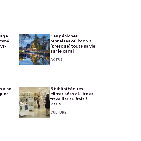
lage
Ces péniches
ommé
rennaises où l'on vit
ays-
(presque) toute sa vie
sur le canal
ACTUS
s à ne
6 bibliothèques
quer
climatisées où lire et
travailler au frais à
Paris
CULTURE