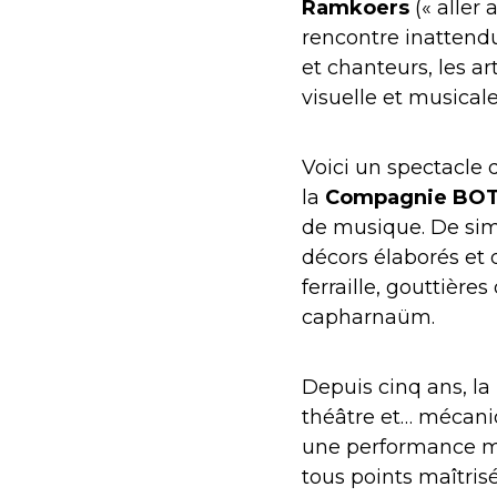
Ramkoers
(« aller
rencontre inattendu
et chanteurs, les 
visuelle et musicale
Voici un spectacle q
la
Compagnie BO
de musique. De sim
décors élaborés et
ferraille, gouttièr
capharnaüm.
Depuis cinq ans, la
théâtre et… mécani
une performance mu
tous points maîtrisé