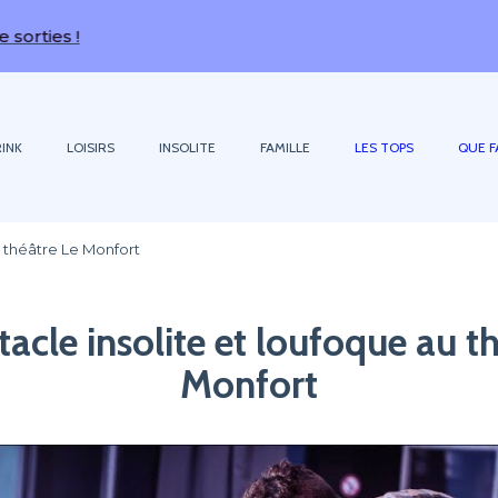
s !
INK
LOISIRS
INSOLITE
FAMILLE
LES TOPS
QUE F
u théâtre Le Monfort
acle insolite et loufoque au t
Monfort