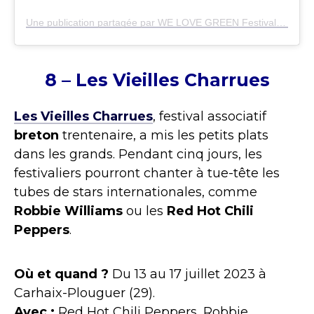
Une publication partagée par WE LOVE GREEN Festival (@welovegreen)
8 – Les Vieilles Charrues
Les Vieilles Charrues
, festival associatif
breton
trentenaire, a mis les petits plats
dans les grands. Pendant cinq jours, les
festivaliers pourront chanter à tue-tête les
tubes de stars internationales, comme
Robbie Williams
ou les
Red Hot Chili
Peppers
.
Où et quand ?
Du 13 au 17 juillet 2023 à
Carhaix-Plouguer (29).
Avec :
Red Hot Chili Peppers, Robbie