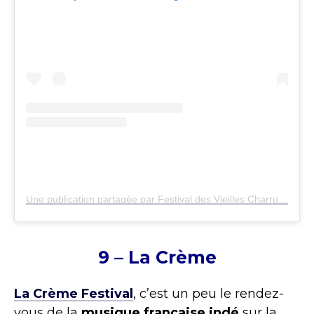
Une publication partagée par Festival des Vieilles Charrues (@vieillescharruesofficiel)
9 –
La Crème
La Crème Festival
, c’est un peu le rendez-
vous de la
musique française indé
sur la