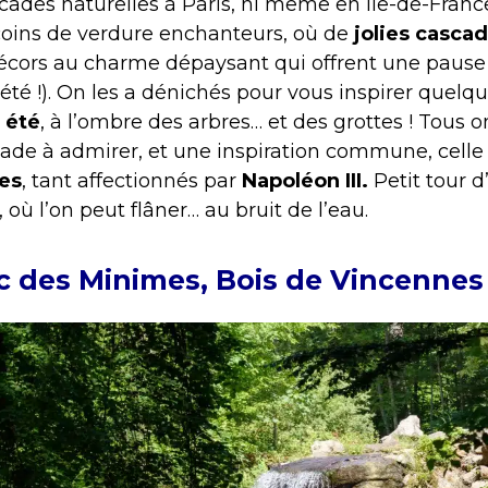
ades naturelles à Paris, ni même en Île-de-France
coins de verdure enchanteurs, où de
jolies cascade
écors au charme dépaysant qui offrent une pause
té !). On les a dénichés pour vous inspirer quelq
 été
, à l’ombre des arbres… et des grottes ! Tous o
de à admirer, et une inspiration commune, celle
es
, tant affectionnés par
Napoléon III.
Petit tour d
, où l’on peut flâner… au bruit de l’eau.
ac des Minimes, Bois de Vincennes 