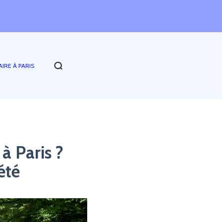
AIRE À PARIS
à Paris ?
été