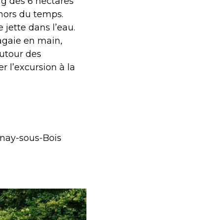
ng des 6 hectares
 hors du temps.
 jette dans l’eau.
agaie en main,
autour des
r l’excursion à la
enay-sous-Bois