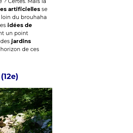
 ? Certes. Mais la
s artificielles
se
 loin du brouhaha
ues
idées de
nt un point
 des
jardins
’horizon de ces
(12e)