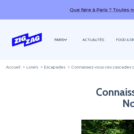
Que faire à Paris ? Toutes nos idées de s
PARIS
ACTUALITÉS
FOOD & DR
Accueil
Loisirs
Escapades
Connaissez-vous ces cascades c
Connaiss
No