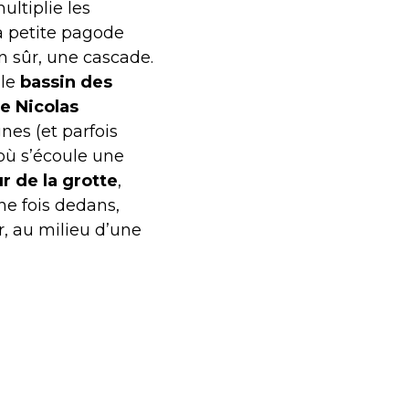
ultiplie les
sa petite pagode
en sûr, une cascade.
 le
bassin des
e Nicolas
nes (et parfois
’où s’écoule une
ur de la grotte
,
Une fois dedans,
r, au milieu d’une