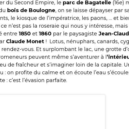
er du Second Empire, le
parc de Bagatelle
(16e) m
 du
bois de Boulogne
, on se laisse dépayser par 
nts, le kiosque de l’impératrice, les paons, … et bi
i, ce n’est pas la roseraie qui nous y intéresse, mais
é entre
1850
et
1860
par le paysagiste
Jean-Claud
par
Claude Monet
! Lotus, nénuphars, canards, cyg
t rendez-vous. Et surplombant le lac, une grotte d
 promeneurs peuvent même s’aventurer à l
’intérie
eu de fraîcheur et s’imaginer loin de la capitale. 
u : on profite du calme et on écoute l’eau s’écoule
 : c’est l’évasion parfaite.