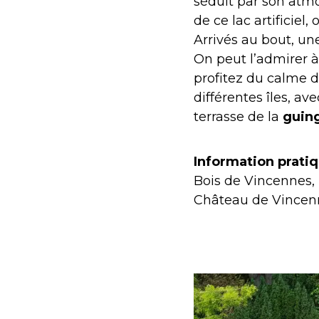
séduit par son atm
de ce lac artificie
Arrivés au bout, une
On peut l’admirer à
profitez du calme d
différentes îles, av
terrasse de la
guing
Information prati
Bois de Vincennes, 
Château de Vincenne