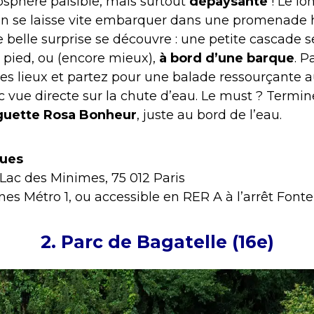
osphère paisible, mais surtout
dépaysante
! Le lo
l, on se laisse vite embarquer dans une promenade
 belle surprise se découvre : une petite cascade se
 pied, ou (encore mieux),
à bord d’une barque
. P
es lieux et partez pour une balade ressourçante 
ec vue directe sur la chute d’eau. Le must ? Termine
uette Rosa Bonheur
, juste au bord de l’eau.
ques
Lac des Minimes, 75 012 Paris
s Métro 1, ou accessible en RER A à l’arrêt Font
2. Parc de Bagatelle (16e)