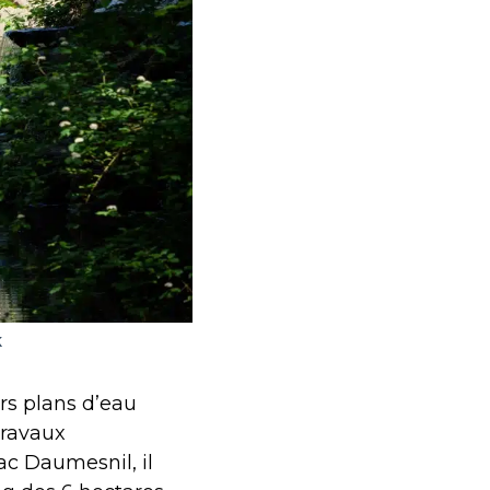
k
rs plans d’eau
travaux
lac Daumesnil, il