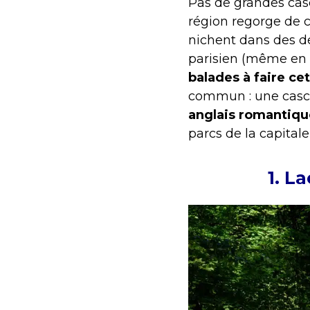
Pas de grandes casc
région regorge de 
nichent dans des d
parisien (même en é
balades à faire cet
commun : une casca
anglais romantiqu
parcs de la capitale
1. L