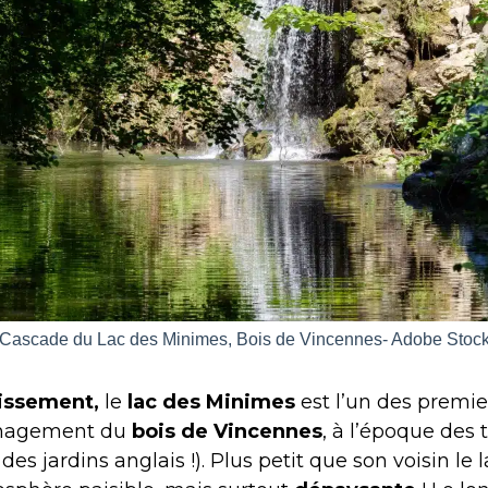
Cascade du Lac des Minimes, Bois de Vincennes- Adobe Stoc
issement,
le
lac des Minimes
est l’un des premie
ménagement du
bois de Vincennes
, à l’époque des 
s jardins anglais !). Plus petit que son voisin le 